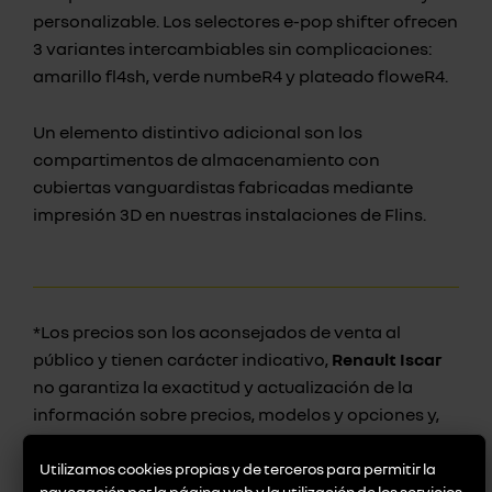
personalizable. Los selectores e-pop shifter ofrecen
3 variantes intercambiables sin complicaciones:
amarillo fl4sh, verde numbeR4 y plateado floweR4.
Un elemento distintivo adicional son los
compartimentos de almacenamiento con
cubiertas vanguardistas fabricadas mediante
impresión 3D en nuestras instalaciones de Flins.
*Los precios son los aconsejados de venta al
público y tienen carácter indicativo,
Renault Iscar
no garantiza la exactitud y actualización de la
información sobre precios, modelos y opciones y,
por tanto, aconseja encarecidamente a los
usuarios que acudan a
Renault Iscar
, a fin de
Utilizamos cookies propias y de terceros para permitir la
navegación por la página web y la utilización de los servicios