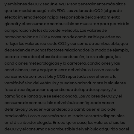
y emisiones de CO2 según el WLTP son generalmente más altas
que las medidas según el NEDC. Los valores de CO2 (el gas de
efecto invernadero principal responsable del calentamiento
global) y el consumo de combustible se muestran para permitir la
comparación de los datos del vehículo. Los valores de
homologación de CO2 y consumo de combustible pueden no
reflejar los valores reales de CO2 y consumo de combustible, que
dependen de muchos factores relacionados (a modo de ejemplo,
pero no limitado a) el estilo de conducción, la ruta elegida, las
condiciones meteorológicas y la carretera. condiciones y las
condiciones, uso y equipamiento del vehículo. Los valores de
consumo de combustible y CO2 reportadas se refieren a la
versión básica del vehículo y pueden variar durante la siguiente
fase de configuración dependiendo del tipo de equipo y / o
tamaño de llanta que se seleccionará. Los valores de CO2 y el
consumo de combustible del vehículo configurado no son
definitivos y pueden variar debido a cambios en el ciclo de
producción; Los valores más actualizadas estarán disponibles
en el distribuidor elegido. En cualquier caso, los valores oficiales
de CO2 y el consumo de combustible del vehículo adquirido por el