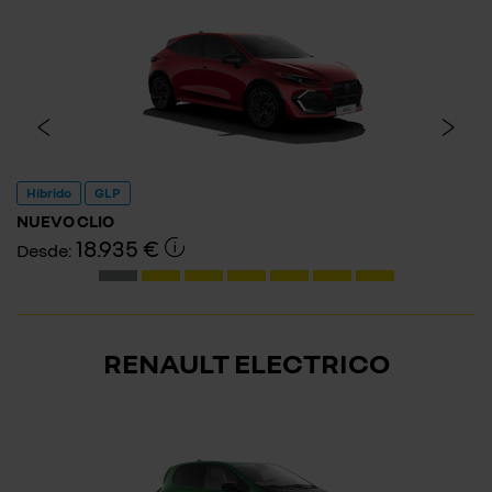
Híbrido
GLP
NUEVO CLIO
18.935 €
Desde:
RENAULT ELECTRICO