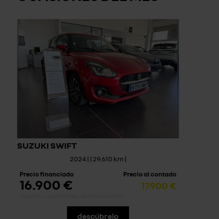
nuevo: y trabajamos con todas las compañías de
seguros. Pregunta por nuestro servicio Renault minuto,
con el que dispondrás de un montón de ventajas, como
realizar el mantenimiento o presupuesto en menos de
una hora.
NUESTRA BOUTIQUE
Y si lo deseas, en nuestros centros encontraras a tu
disposición un servicio de almacén y una boutique de
accesorios donde podrás adquirir todo lo necesario
SUZUKI SWIFT
para tu coche.
2024 | | 29.610 km |
Precio financiado
Precio al contado
16.900 €
17.900 €
*sujeto a condiciones de financiación
descúbrelo