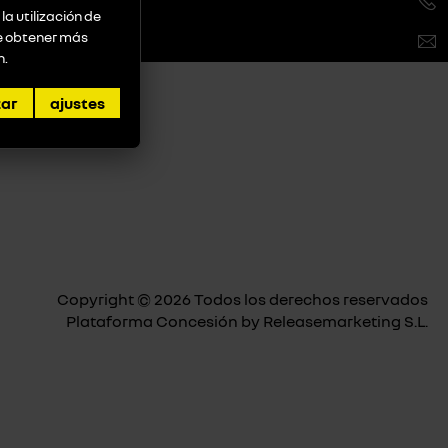
la utilización de
de obtener más
n
.
zar
ajustes
Copyright © 2026 Todos los derechos reservados
Plataforma Concesión by
Releasemarketing S.L.