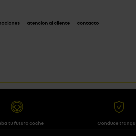
mociones
atencion al cliente
contacto
eba tu futuro coche
Conduce tranqui
ta el modelo que quieras
Dispones de la garantía 