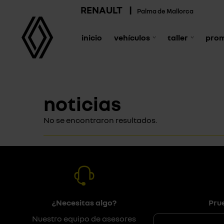
RENAULT
|
Palma de Mallorca
inicio
vehículos
taller
pro
noticias
No se encontraron resultados.
¿Necesitas algo?
Pru
Nuestro equipo de asesores
No impor