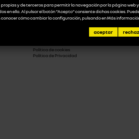
probar
propias y de terceros para permitir la navegación por la página web y 
idos en ella. Al pulsar el botón "Acepto" consiente dichas cookies. Pue
n conocer cómo cambiar la configuración, pulsando en
Más informació
aceptar
recha
empresa
Aviso Legal
Política de cookies
Política de Privacidad