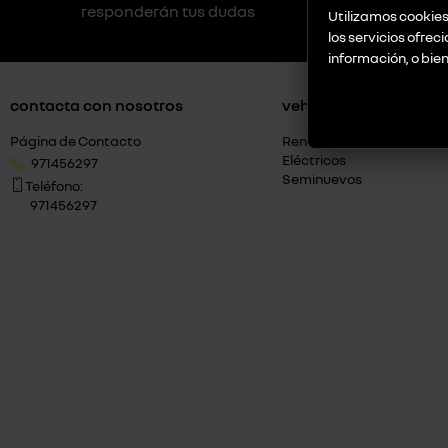
responderán tus dudas
Utilizamos cookies 
los servicios ofrec
información, o bie
contacta con nosotros
vehículos
Página de Contacto
Renault
Eléctricos
971456297
Seminuevos
Teléfono:
971456297