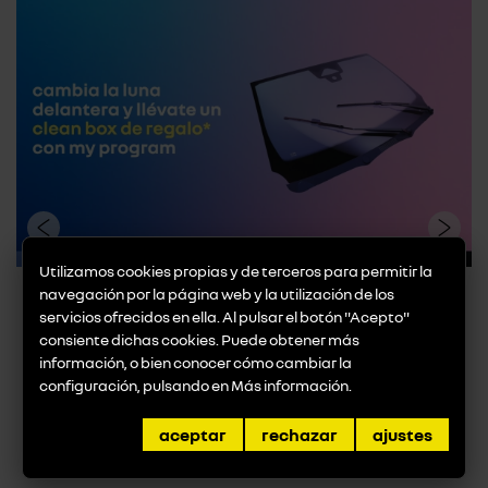
Utilizamos cookies propias y de terceros para permitir la
Promoción Luna Delantera
navegación por la página web y la utilización de los
servicios ofrecidos en ella. Al pulsar el botón "Acepto"
Cámbiala y llévate un clean box de regalo* con my
consiente dichas cookies. Puede obtener más
program ¿Sabías que cambiar la luna delan...
información, o bien conocer cómo cambiar la
configuración, pulsando en
Más información
.
ver promoción
aceptar
rechazar
ajustes