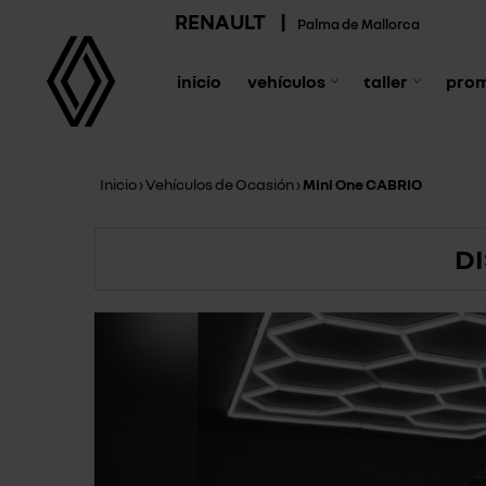
RENAULT
|
Palma de Mallorca
inicio
vehículos
taller
pro
Inicio
›
Vehículos de Ocasión
›
Mini One CABRIO
D