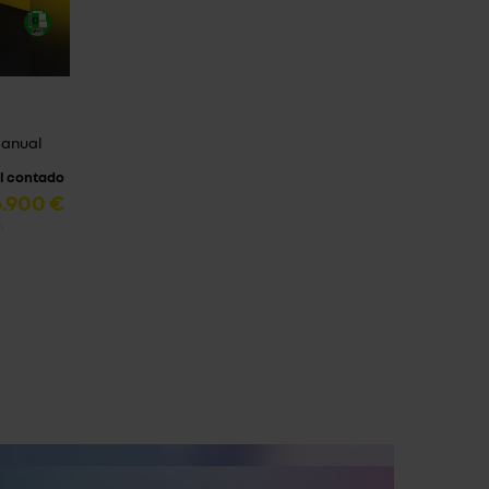
 Manual
al contado
6.900 €
n