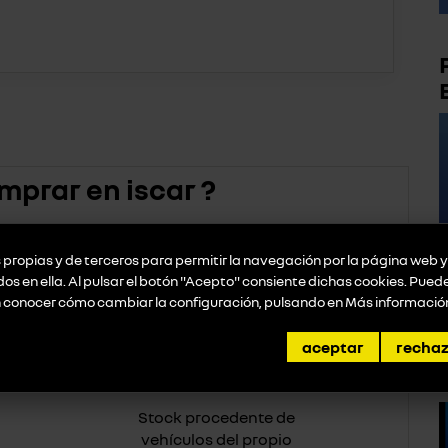
mprar en iscar ?
propias y de terceros para permitir la navegación por la página web y 
idos en ella. Al pulsar el botón "Acepto" consiente dichas cookies. Pue
iento exclusivo
Kilometraje garantizado
n conocer cómo cambiar la configuración, pulsando en
Más informació
aceptar
recha
Stock procedente de
vehículos del propio