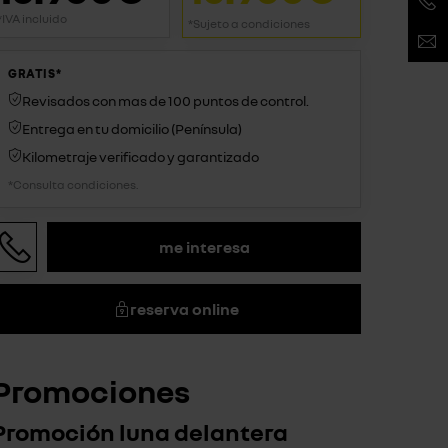
*IVA incluido
*Sujeto a condiciones
GRATIS*
Revisados con mas de 100 puntos de control.
Entrega en tu domicilio (Península)
Kilometraje verificado y garantizado
*Consulta condiciones.
me interesa
reserva online
Promociones
Promoción luna delantera