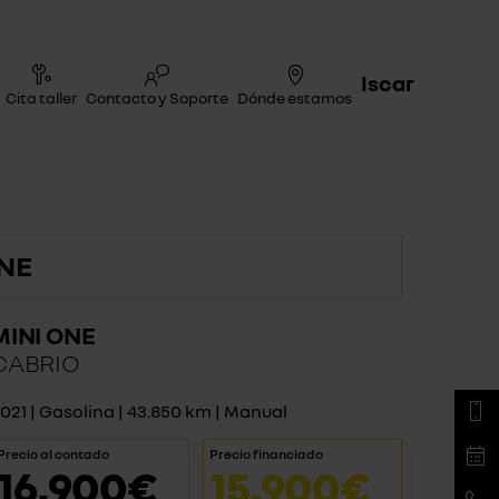
Iscar
Cita taller
Contacto y Soporte
Dónde estamos
NE
MINI ONE
CABRIO
021 | Gasolina | 43.850 km | Manual
Precio al contado
Precio financiado
16.900€
15.900€