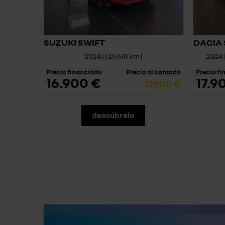
SUZUKI SWIFT
DACIA
2024 | | 29.610 km |
2024 
Precio financiado
Precio al contado
Precio f
16.900 €
17.9
17.900 €
*sujeto a condiciones de financiación
*sujeto a 
descúbrelo