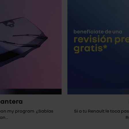
lantera
* con my program ¿Sabías
Si a tu Renault le toca pas
n...
R