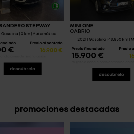
 SANDERO STEPWAY
MINI ONE
CABRIO
| Gasolina | 0 km | Automático
2021 | Gasolina | 43.850 km |
inanciado
Precio al contado
00 €
16.900 €
Precio financiado
Precio 
15.900 €
1
condiciones de financiación
*sujeto a condiciones de financiació
descúbrelo
descúbrelo
promociones destacadas